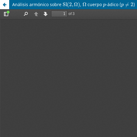
Sl
(
2
,
Ω
)
Ω
p
p
≠
2
Análisis armónico sobre
,
cuerpo
-ádico (
)