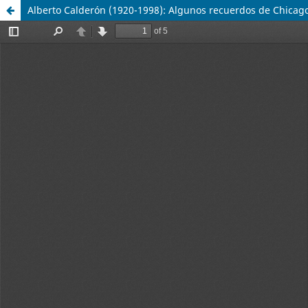
Alberto Calderón (1920-1998): Algunos recuerdos de Chicag