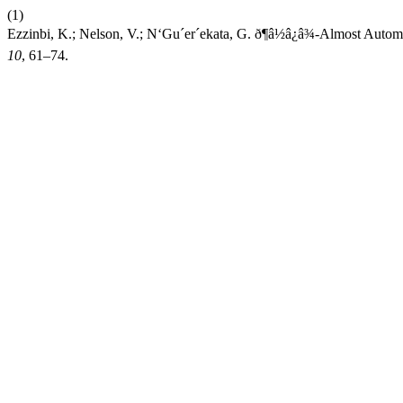
(1)
Ezzinbi, K.; Nelson, V.; N‘Gu´er´ekata, G. ð¶â½â¿â¾-Almost Aut
10
, 61–74.