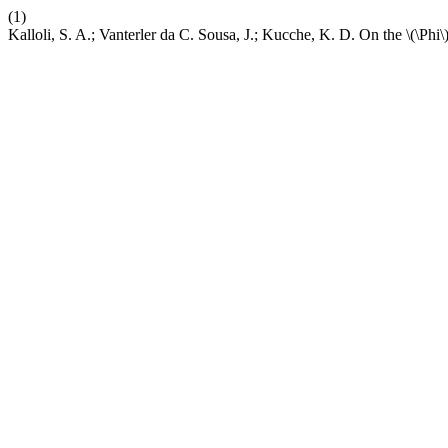
(1)
Kalloli, S. A.; Vanterler da C. Sousa, J.; Kucche, K. D. On the \(\Phi\)