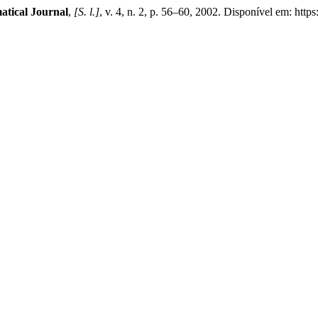
tical Journal
,
[S. l.]
, v. 4, n. 2, p. 56–60, 2002. Disponível em: http