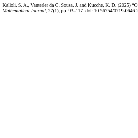
Kalloli, S. A., Vanterler da C. Sousa, J. and Kucche, K. D. (2025) “On t
Mathematical Journal
, 27(1), pp. 93–117. doi: 10.56754/0719-0646.