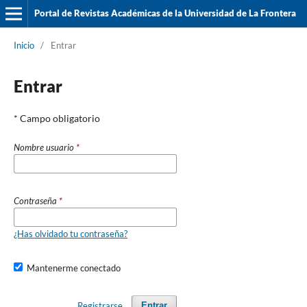
Portal de Revistas Académicas de la Universidad de La Frontera
Inicio
/
Entrar
Entrar
* Campo obligatorio
Nombre usuario
*
Contraseña
*
¿Has olvidado tu contraseña?
Mantenerme conectado
Registrarse
Entrar