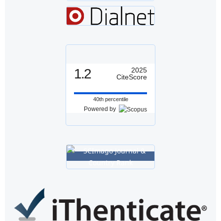
1.2
2025
CiteScore
40th percentile
Powered by