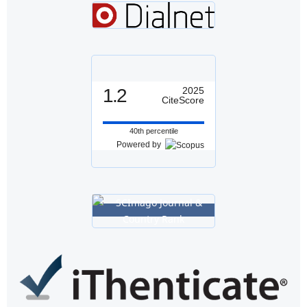
1.2
2025
CiteScore
40th percentile
Powered by