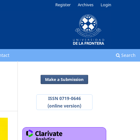
Register
Archives
Login
ntact
Search
Make a Submission
ISSN 0719-0646
(online version)