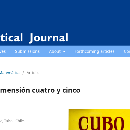
ves
Submissions
About
Forthcoming articles
Co
 Matemática
/
Articles
imensión cuatro y cinco
 Talca - Chile.