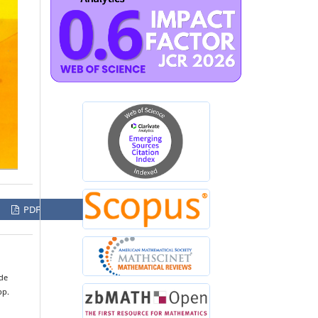
PDF
 de
pp.