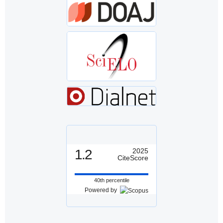
1.2
2025
CiteScore
40th percentile
Powered by