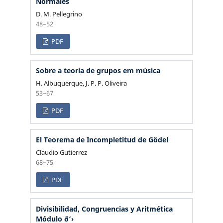
Normales
D. M. Pellegrino
48–52
PDF
Sobre a teoría de grupos em música
H. Albuquerque, J. P. P. Oliveira
53–67
PDF
El Teorema de Incompletitud de Gödel
Claudio Gutierrez
68–75
PDF
Divisibilidad, Congruencias y Aritmética
Módulo ð‘›