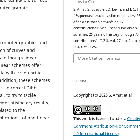
How to Cite
puter graphics
S. Amat, S. Busquier, D. Levin, and J. C. Tr
“Esquemas de subdivisión no lineales: 2
años de historia a través de 75
contribuciones: Non-linear subdivision
schemes: 25 years of history through 75
contributions”,
CUBO
, vol. 27, no. 2, pp.
 computer graphics and
504, Oct. 2025.
ion of curves and
ven though linear
More Citation Formats
inear schemes offer
ta with irregularities
addition, these schemes
License
s, to correct Gibbs
l, to try to tackle
Copyright (c) 2025 S. Amat et al.
e satisfactory results.
elated to the
plications, of non-linear
This work is licensed under a
Creati
Commons Attribution-NonCommerc
4.0 International License
.