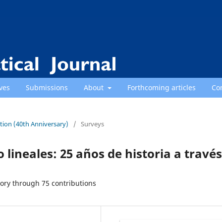
ves
Submissions
About
Forthcoming articles
Co
ition (40th Anniversary)
/
Surveys
lineales: 25 años de historia a través
tory through 75 contributions