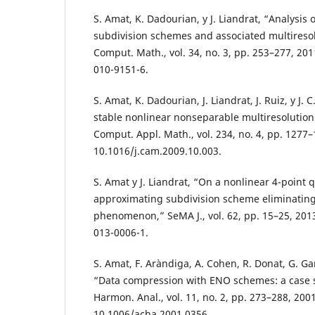
S. Amat, K. Dadourian, y J. Liandrat, “Analysis o
subdivision schemes and associated multiresol
Comput. Math., vol. 34, no. 3, pp. 253–277, 201
010-9151-6.
S. Amat, K. Dadourian, J. Liandrat, J. Ruiz, y J. C.
stable nonlinear nonseparable multiresolution
Comput. Appl. Math., vol. 234, no. 4, pp. 1277–
10.1016/j.cam.2009.10.003.
S. Amat y J. Liandrat, “On a nonlinear 4-point 
approximating subdivision scheme eliminating
phenomenon,” SeMA J., vol. 62, pp. 15–25, 2013
013-0006-1.
S. Amat, F. Aràndiga, A. Cohen, R. Donat, G. Ga
“Data compression with ENO schemes: a case 
Harmon. Anal., vol. 11, no. 2, pp. 273–288, 2001
10.1006/acha.2001.0356.