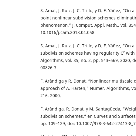
S. Amat, J. Ruiz, J. C. Trillo, y D. F. Yáñez, “On a
point nonlinear subdivision schemes eliminati
phenomenon,” J. Comput. Appl. Math., vol. 354,
10.1016/j.cam.2018.04.058.
S. Amat, J. Ruiz, J. C. Trillo, y D. F. Yáñez, “On 
r
subdivision schemes having regularity C
with 
Algorithms, vol. 85, no. 2, pp. 543–569, 2020, 
00826-3.
F. Aràndiga y R. Donat, “Nonlinear multiscale 
approach of A. Harten,” Numer. Algorithms, vol
216, 2000.
F. Aràndiga, R. Donat, y M. Santagüeda, “Wei
subdivision schemes,” en Curves and Surfaces, 
pp. 109–129, doi: 10.1007/978-3-642-27413-8_7