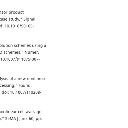
ensor product
case study,” Signal
doi: 10.1016/S0165-
esolution schemes using a
ENO schemes,” Numer.
i: 10.1007/s11075-007-
nalysis of a new nonlinear
cessing,” Found.
, doi: 10.1007/s10208-
a nonlinear cell-average
” SeMA J., no. 60, pp.