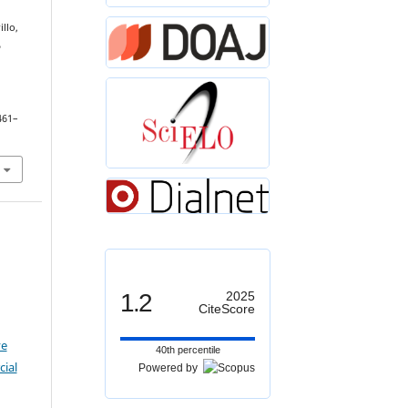
illo,
5
 461–
1.2
2025
CiteScore
ve
40th percentile
ial
Powered by