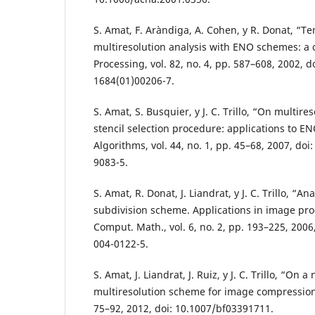
S. Amat, F. Aràndiga, A. Cohen, y R. Donat, “T
multiresolution analysis with ENO schemes: a 
Processing, vol. 82, no. 4, pp. 587–608, 2002, 
1684(01)00206-7.
S. Amat, S. Busquier, y J. C. Trillo, “On multir
stencil selection procedure: applications to 
Algorithms, vol. 44, no. 1, pp. 45–68, 2007, do
9083-5.
S. Amat, R. Donat, J. Liandrat, y J. C. Trillo, “A
subdivision scheme. Applications in image pro
Comput. Math., vol. 6, no. 2, pp. 193–225, 2006
004-0122-5.
S. Amat, J. Liandrat, J. Ruiz, y J. C. Trillo, “On 
multiresolution scheme for image compression,
75–92, 2012, doi: 10.1007/bf03391711.