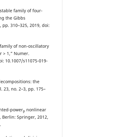
 stable family of four-
ng the Gibbs
 pp. 310–325, 2019, doi:
a family of non-oscillatory
r > 1,” Numer.
doi: 10.1007/s11075-019-
decompositions: the
. 23, no. 2–3, pp. 175–
ghted-power
nonlinear
p
Berlin: Springer, 2012,
.