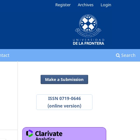
Register
Archives
Login
ntact
Search
Make a Submission
ISSN 0719-0646
(online version)