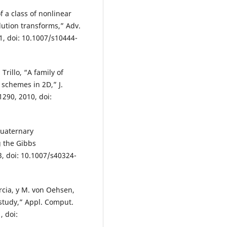
f a class of nonlinear
ution transforms,” Adv.
1, doi: 10.1007/s10444-
 Trillo, “A family of
 schemes in 2D,” J.
1290, 2010, doi:
quaternary
 the Gibbs
, doi: 10.1007/s40324-
rcia, y M. von Oehsen,
study,” Appl. Comput.
, doi: