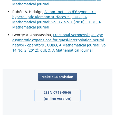
Mathematical Journal
Rubén A. Hidalgo,
A short note on ð‘€-symmetric
hyperelliptic Riemann surfaces *
,
CUBO, A
Mathematical Journal: Vol. 12 No. 1 (2010): CUBO, A
Mathematical Journal
George A. Anastassiou,
Fractional Voronovskaya type
asymptotic expansions for quasi-interpolation neural
network operators
,
CUBO, A Mathematical Journal: Vol.
14 No. 3 (2012): CUBO, A Mathematical Journal
Make a Submission
ISSN 0719-0646
(online version)