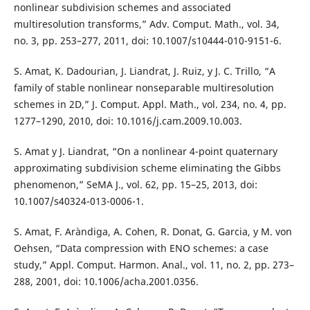
nonlinear subdivision schemes and associated
multiresolution transforms,” Adv. Comput. Math., vol. 34,
no. 3, pp. 253–277, 2011, doi: 10.1007/s10444-010-9151-6.
S. Amat, K. Dadourian, J. Liandrat, J. Ruiz, y J. C. Trillo, “A
family of stable nonlinear nonseparable multiresolution
schemes in 2D,” J. Comput. Appl. Math., vol. 234, no. 4, pp.
1277–1290, 2010, doi: 10.1016/j.cam.2009.10.003.
S. Amat y J. Liandrat, “On a nonlinear 4-point quaternary
approximating subdivision scheme eliminating the Gibbs
phenomenon,” SeMA J., vol. 62, pp. 15–25, 2013, doi:
10.1007/s40324-013-0006-1.
S. Amat, F. Aràndiga, A. Cohen, R. Donat, G. Garcia, y M. von
Oehsen, “Data compression with ENO schemes: a case
study,” Appl. Comput. Harmon. Anal., vol. 11, no. 2, pp. 273–
288, 2001, doi: 10.1006/acha.2001.0356.