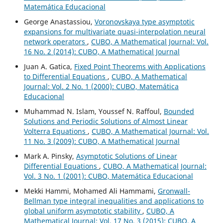
Matemática Educacional
George Anastassiou,
Voronovskaya type asymptotic
expansions for multivariate quasi-interpolation neural
network operators
,
CUBO, A Mathematical Journal: Vol.
16 No. 2 (2014): CUBO, A Mathematical Journal
Juan A. Gatica,
Fixed Point Theorems with Applications
to Differential Equations
,
CUBO, A Mathematical
Journal: Vol. 2 No. 1 (2000): CUBO, Matemática
Educacional
Muhammad N. Islam, Youssef N. Raffoul,
Bounded
Solutions and Periodic Solutions of Almost Linear
Volterra Equations
,
CUBO, A Mathematical Journal: Vol.
11 No. 3 (2009): CUBO, A Mathematical Journal
Mark A. Pinsky,
Asymptotic Solutions of Linear
Differential Equations
,
CUBO, A Mathematical Journal:
Vol. 3 No. 1 (2001): CUBO, Matemática Educacional
Mekki Hammi, Mohamed Ali Hammami,
Gronwall-
Bellman type integral inequalities and applications to
global uniform asymptotic stability
,
CUBO, A
Mathematical Journal: Vol. 17 No. 3 (2015): CUBO, A