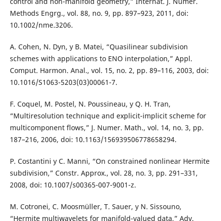
control and non-manifold geometry,” Internat. J. Numer.
Methods Engrg., vol. 88, no. 9, pp. 897–923, 2011, doi:
10.1002/nme.3206.
A. Cohen, N. Dyn, y B. Matei, “Quasilinear subdivision
schemes with applications to ENO interpolation,” Appl.
Comput. Harmon. Anal., vol. 15, no. 2, pp. 89–116, 2003, doi:
10.1016/S1063-5203(03)00061-7.
F. Coquel, M. Postel, N. Poussineau, y Q. H. Tran,
“Multiresolution technique and explicit-implicit scheme for
multicomponent flows,” J. Numer. Math., vol. 14, no. 3, pp.
187–216, 2006, doi: 10.1163/156939506778658294.
P. Costantini y C. Manni, “On constrained nonlinear Hermite
subdivision,” Constr. Approx., vol. 28, no. 3, pp. 291–331,
2008, doi: 10.1007/s00365-007-9001-z.
M. Cotronei, C. Moosmüller, T. Sauer, y N. Sissouno,
“Hermite multiwavelets for manifold-valued data,” Adv.