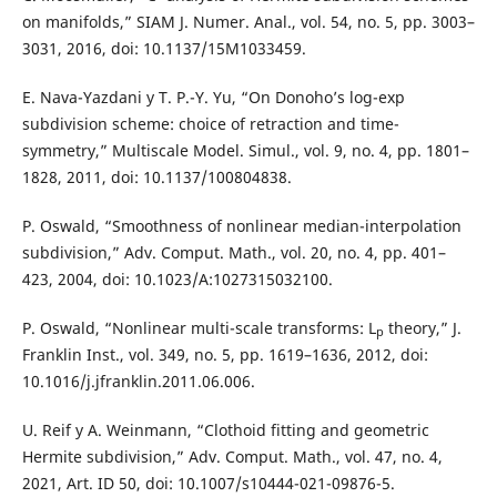
on manifolds,” SIAM J. Numer. Anal., vol. 54, no. 5, pp. 3003–
3031, 2016, doi: 10.1137/15M1033459.
E. Nava-Yazdani y T. P.-Y. Yu, “On Donoho’s log-exp
subdivision scheme: choice of retraction and time-
symmetry,” Multiscale Model. Simul., vol. 9, no. 4, pp. 1801–
1828, 2011, doi: 10.1137/100804838.
P. Oswald, “Smoothness of nonlinear median-interpolation
subdivision,” Adv. Comput. Math., vol. 20, no. 4, pp. 401–
423, 2004, doi: 10.1023/A:1027315032100.
P. Oswald, “Nonlinear multi-scale transforms: L
theory,” J.
p
Franklin Inst., vol. 349, no. 5, pp. 1619–1636, 2012, doi:
10.1016/j.jfranklin.2011.06.006.
U. Reif y A. Weinmann, “Clothoid fitting and geometric
Hermite subdivision,” Adv. Comput. Math., vol. 47, no. 4,
2021, Art. ID 50, doi: 10.1007/s10444-021-09876-5.