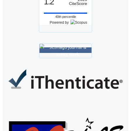
1.2
CiteScore
40th percentile
Powered by