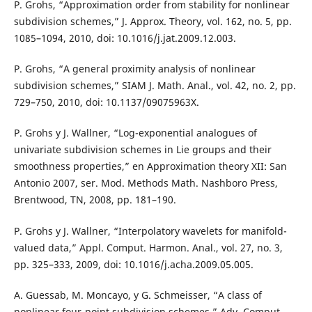
P. Grohs, “Approximation order from stability for nonlinear
subdivision schemes,” J. Approx. Theory, vol. 162, no. 5, pp.
1085–1094, 2010, doi: 10.1016/j.jat.2009.12.003.
P. Grohs, “A general proximity analysis of nonlinear
subdivision schemes,” SIAM J. Math. Anal., vol. 42, no. 2, pp.
729–750, 2010, doi: 10.1137/09075963X.
P. Grohs y J. Wallner, “Log-exponential analogues of
univariate subdivision schemes in Lie groups and their
smoothness properties,” en Approximation theory XII: San
Antonio 2007, ser. Mod. Methods Math. Nashboro Press,
Brentwood, TN, 2008, pp. 181–190.
P. Grohs y J. Wallner, “Interpolatory wavelets for manifold-
valued data,” Appl. Comput. Harmon. Anal., vol. 27, no. 3,
pp. 325–333, 2009, doi: 10.1016/j.acha.2009.05.005.
A. Guessab, M. Moncayo, y G. Schmeisser, “A class of
nonlinear four-point subdivision schemes,” Adv. Comput.