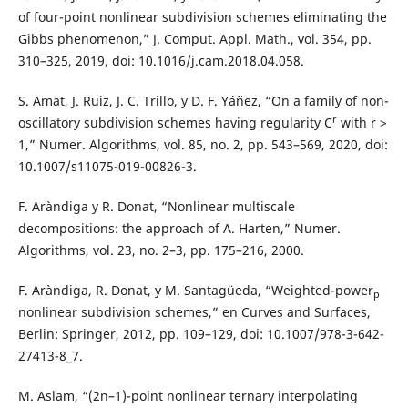
of four-point nonlinear subdivision schemes eliminating the
Gibbs phenomenon,” J. Comput. Appl. Math., vol. 354, pp.
310–325, 2019, doi: 10.1016/j.cam.2018.04.058.
S. Amat, J. Ruiz, J. C. Trillo, y D. F. Yáñez, “On a family of non-
r
oscillatory subdivision schemes having regularity C
with r >
1,” Numer. Algorithms, vol. 85, no. 2, pp. 543–569, 2020, doi:
10.1007/s11075-019-00826-3.
F. Aràndiga y R. Donat, “Nonlinear multiscale
decompositions: the approach of A. Harten,” Numer.
Algorithms, vol. 23, no. 2–3, pp. 175–216, 2000.
F. Aràndiga, R. Donat, y M. Santagüeda, “Weighted-power
p
nonlinear subdivision schemes,” en Curves and Surfaces,
Berlin: Springer, 2012, pp. 109–129, doi: 10.1007/978-3-642-
27413-8_7.
M. Aslam, “(2n–1)-point nonlinear ternary interpolating