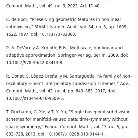
Comput. Math., vol. 49, no. 3, 2023, Art. ID 40.
C. de Boor, “Preserving geometric features in nonlinear
subdivision,” SIAM J. Numer. Anal., vol. 34, no. 5, pp. 1605–
1622, 1997, doi: 10.1137/0733060.
R. A. DeVore y A. Kunoth, Eds., Multiscale, nonlinear and
adaptive approximation. Springer-Verlag, Berlin, 2009, doi:
10.1007/978-3-642-03413-8.
R. Donat, S. López-Ureña, y M. Santagüeda, “A family of non-
oscillatory 6-point interpolatory subdivision schemes,” Adv.
Comput. Math., vol. 43, no. 4, pp. 849–883, 2017, doi:
10.1007/s10444-016-9509-5.
T. Duchamp, G. Xie, y T. Y. Yu, “Single basepoint subdivision
schemes for manifold-valued data: time-symmetry without
space-symmetry,” Found. Comput. Math., vol. 13, no. 5, pp.
693–728, 2013, doi: 10.1007/s10208-013-9144-1.