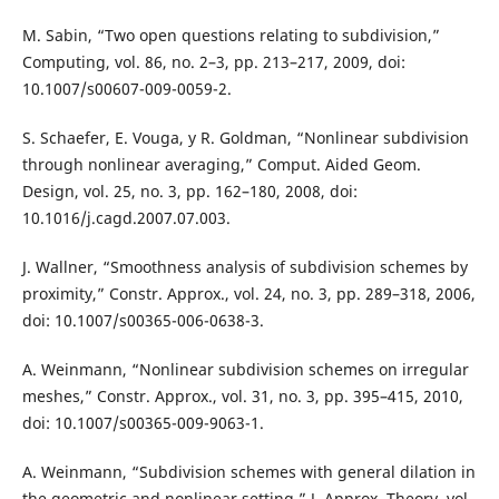
M. Sabin, “Two open questions relating to subdivision,”
Computing, vol. 86, no. 2–3, pp. 213–217, 2009, doi:
10.1007/s00607-009-0059-2.
S. Schaefer, E. Vouga, y R. Goldman, “Nonlinear subdivision
through nonlinear averaging,” Comput. Aided Geom.
Design, vol. 25, no. 3, pp. 162–180, 2008, doi:
10.1016/j.cagd.2007.07.003.
J. Wallner, “Smoothness analysis of subdivision schemes by
proximity,” Constr. Approx., vol. 24, no. 3, pp. 289–318, 2006,
doi: 10.1007/s00365-006-0638-3.
A. Weinmann, “Nonlinear subdivision schemes on irregular
meshes,” Constr. Approx., vol. 31, no. 3, pp. 395–415, 2010,
doi: 10.1007/s00365-009-9063-1.
A. Weinmann, “Subdivision schemes with general dilation in
the geometric and nonlinear setting,” J. Approx. Theory, vol.