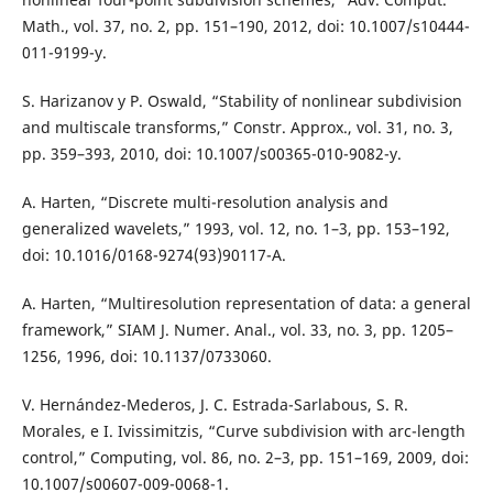
Math., vol. 37, no. 2, pp. 151–190, 2012, doi: 10.1007/s10444-
011-9199-y.
S. Harizanov y P. Oswald, “Stability of nonlinear subdivision
and multiscale transforms,” Constr. Approx., vol. 31, no. 3,
pp. 359–393, 2010, doi: 10.1007/s00365-010-9082-y.
A. Harten, “Discrete multi-resolution analysis and
generalized wavelets,” 1993, vol. 12, no. 1–3, pp. 153–192,
doi: 10.1016/0168-9274(93)90117-A.
A. Harten, “Multiresolution representation of data: a general
framework,” SIAM J. Numer. Anal., vol. 33, no. 3, pp. 1205–
1256, 1996, doi: 10.1137/0733060.
V. Hernández-Mederos, J. C. Estrada-Sarlabous, S. R.
Morales, e I. Ivissimitzis, “Curve subdivision with arc-length
control,” Computing, vol. 86, no. 2–3, pp. 151–169, 2009, doi:
10.1007/s00607-009-0068-1.