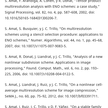
S. Amat, F. Aràndiga, A. Cohen, y R. Donat, “Tensor product
multiresolution analysis with ENO schemes: a case study,”
Signal Processing, vol. 82, no. 4, pp. 587–608, 2002, doi:
10.1016/S0165-1684(01)00206-7.
S. Amat, S. Busquier, y J. C. Trillo, “On multiresolution
schemes using a stencil selection procedure: applications to
ENO schemes,” Numer. Algorithms, vol. 44, no. 1, pp. 45–68,
2007, doi: 10.1007/s11075-007-9083-5.
S. Amat, R. Donat, J. Liandrat, y J. C. Trillo, “Analysis of a new
nonlinear subdivision scheme. Applications in image
processing,” Found. Comput. Math., vol. 6, no. 2, pp. 193–
225, 2006, doi: 10.1007/s10208-004-0122-5.
S. Amat, J. Liandrat, J. Ruiz, y J. C. Trillo, “On a nonlinear cell-
average multiresolution scheme for image compression,”
SeMA J., no. 60, pp. 75–92, 2012, doi: 10.1007/bf03391711.
S. Amat, J. Ruiz, J. C. Trillo, y D. F. Yáñez, “On a stable family