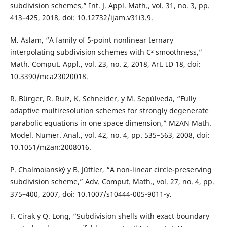
subdivision schemes,” Int. J. Appl. Math., vol. 31, no. 3, pp.
413–425, 2018, doi: 10.12732/ijam.v31i3.9.
M. Aslam, “A family of 5-point nonlinear ternary
interpolating subdivision schemes with C² smoothness,”
Math. Comput. Appl., vol. 23, no. 2, 2018, Art. ID 18, doi:
10.3390/mca23020018.
R. Bürger, R. Ruiz, K. Schneider, y M. Sepúlveda, “Fully
adaptive multiresolution schemes for strongly degenerate
parabolic equations in one space dimension,” M2AN Math.
Model. Numer. Anal., vol. 42, no. 4, pp. 535–563, 2008, doi:
10.1051/m2an:2008016.
P. Chalmoianský y B. Jüttler, “A non-linear circle-preserving
subdivision scheme,” Adv. Comput. Math., vol. 27, no. 4, pp.
375–400, 2007, doi: 10.1007/s10444-005-9011-y.
F. Cirak y Q. Long, “Subdivision shells with exact boundary