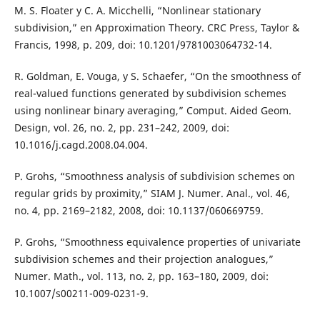
M. S. Floater y C. A. Micchelli, “Nonlinear stationary
subdivision,” en Approximation Theory. CRC Press, Taylor &
Francis, 1998, p. 209, doi: 10.1201/9781003064732-14.
R. Goldman, E. Vouga, y S. Schaefer, “On the smoothness of
real-valued functions generated by subdivision schemes
using nonlinear binary averaging,” Comput. Aided Geom.
Design, vol. 26, no. 2, pp. 231–242, 2009, doi:
10.1016/j.cagd.2008.04.004.
P. Grohs, “Smoothness analysis of subdivision schemes on
regular grids by proximity,” SIAM J. Numer. Anal., vol. 46,
no. 4, pp. 2169–2182, 2008, doi: 10.1137/060669759.
P. Grohs, “Smoothness equivalence properties of univariate
subdivision schemes and their projection analogues,”
Numer. Math., vol. 113, no. 2, pp. 163–180, 2009, doi:
10.1007/s00211-009-0231-9.