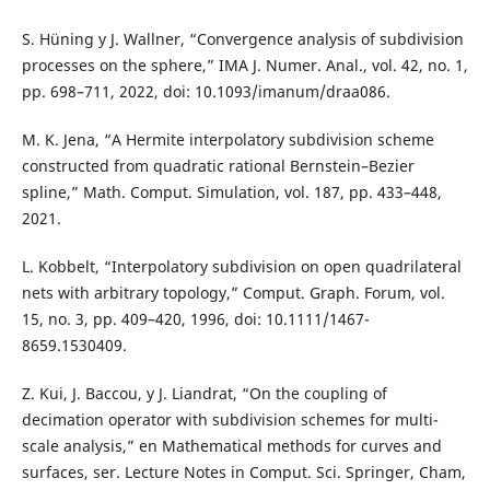
S. Hüning y J. Wallner, “Convergence analysis of subdivision
processes on the sphere,” IMA J. Numer. Anal., vol. 42, no. 1,
pp. 698–711, 2022, doi: 10.1093/imanum/draa086.
M. K. Jena, “A Hermite interpolatory subdivision scheme
constructed from quadratic rational Bernstein–Bezier
spline,” Math. Comput. Simulation, vol. 187, pp. 433–448,
2021.
L. Kobbelt, “Interpolatory subdivision on open quadrilateral
nets with arbitrary topology,” Comput. Graph. Forum, vol.
15, no. 3, pp. 409–420, 1996, doi: 10.1111/1467-
8659.1530409.
Z. Kui, J. Baccou, y J. Liandrat, “On the coupling of
decimation operator with subdivision schemes for multi-
scale analysis,” en Mathematical methods for curves and
surfaces, ser. Lecture Notes in Comput. Sci. Springer, Cham,