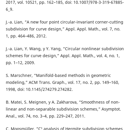
2017, vol. 10521, pp. 162–185, doi: 10.1007/978-3-319-67885-
6_9.
J.-a. Lian, “A new four point circular-invariant corner-cutting
subdivision for curve design,” Appl. Appl. Math., vol. 7, no.
1, pp. 464–486, 2012.
J.-a. Lian, Y. Wang, y Y. Yang, “Circular nonlinear subdivision
schemes for curve design,” Appl. Appl. Math., vol. 4, no. 1,
pp. 1–12, 2009.
S. Marschner, “Manifold-based methods in geometric
modeling,” ACM Trans. Graph., vol. 17, no. 2, pp. 149–160,
1998, doi: 10.1145/274279.274282.
B. Matei, S. Meignen, y A. Zakharova, “Smoothness of non-
linear and non-separable subdivision schemes,” Asymptot.
Anal., vol. 74, no. 3–4, pp. 229–247, 2011.
C. Moosmüller, “C¹ analysis of Hermite subdivision schemes