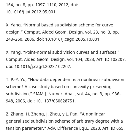
164, no. 8, pp. 1097–1110, 2012, doi:
10.1016/j.jat.2012.05.001.
X. Yang, “Normal based subdivision scheme for curve
design,” Comput. Aided Geom. Design, vol. 23, no. 3, pp.
243–260, 2006, doi: 10.1016/j.cagd.2005.10.001.
X. Yang, “Point-normal subdivision curves and surfaces,”
Comput. Aided Geom. Design, vol. 104, 2023, Art. ID 102207,
doi: 10.1016/j.cagd.2023.102207.
T. P.-Y. Yu, “How data dependent is a nonlinear subdivision
scheme? A case study based on convexity preserving
subdivision,” SIAM J. Numer. Anal., vol. 44, no. 3, pp. 936–
948, 2006, doi: 10.1137/050628751.
Z. Zhang, H. Zheng, J. Zhou, y L. Pan, “A nonlinear
generalized subdivision scheme of arbitrary degree with a
tension parameter,” Adv. Difference Equ., 2020, Art. ID 655,