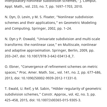
interpolatory nonlinear subdivision schemes,” J. Comput.
Appl. Math., vol. 233, no. 7, pp. 1697–1703, 2010.
N. Dyn, D. Levin, y M. S. Floater, “Nonlinear subdivision
schemes and their applications,” en Geometric Modeling
and Computing. Springer, 2002, pp. 1–24.
N. Dyn y P. Oswald, “Univariate subdivision and multi-scale
transforms: the nonlinear case,” en Multiscale, nonlinear
and adaptive approximation. Springer, Berlin, 2009, pp.
203–247, doi: 10.1007/978-3-642-03413-8_7.
O. Ebner, “Convergence of refinement schemes on metric
spaces,” Proc. Amer. Math. Soc., vol. 141, no. 2, pp. 677–686,
2013, doi: 10.1090/S0002-9939-2012-11331-0.
T. Ewald, U. Reif, y M. Sabin, “Hölder regularity of geometric
subdivision schemes,” Constr. Approx., vol. 42, no. 3, pp.
425–458, 2015, doi: 10.1007/s00365-015-9305-3.