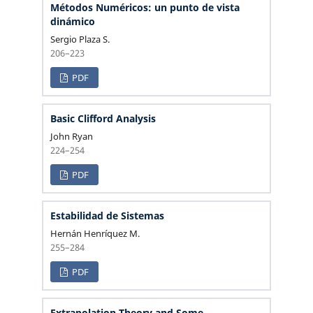
Métodos Numéricos: un punto de vista
dinámico
Sergio Plaza S.
206–223
PDF
Basic Clifford Analysis
John Ryan
224–254
PDF
Estabilidad de Sistemas
Hernán Henríquez M.
255–284
PDF
Extrapolation Theory and Some