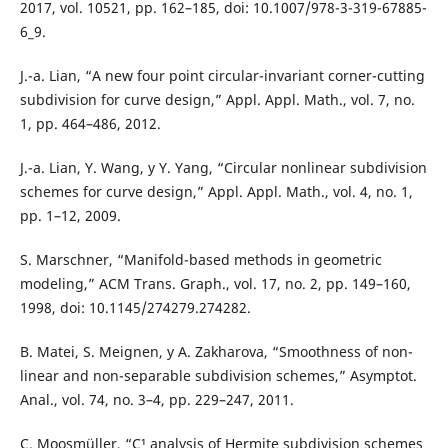
2017, vol. 10521, pp. 162–185, doi: 10.1007/978-3-319-67885-
6_9.
J.-a. Lian, “A new four point circular-invariant corner-cutting
subdivision for curve design,” Appl. Appl. Math., vol. 7, no.
1, pp. 464–486, 2012.
J.-a. Lian, Y. Wang, y Y. Yang, “Circular nonlinear subdivision
schemes for curve design,” Appl. Appl. Math., vol. 4, no. 1,
pp. 1–12, 2009.
S. Marschner, “Manifold-based methods in geometric
modeling,” ACM Trans. Graph., vol. 17, no. 2, pp. 149–160,
1998, doi: 10.1145/274279.274282.
B. Matei, S. Meignen, y A. Zakharova, “Smoothness of non-
linear and non-separable subdivision schemes,” Asymptot.
Anal., vol. 74, no. 3–4, pp. 229–247, 2011.
C. Moosmüller, “C¹ analysis of Hermite subdivision schemes