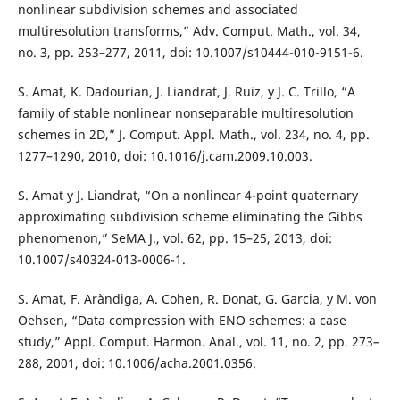
nonlinear subdivision schemes and associated
multiresolution transforms,” Adv. Comput. Math., vol. 34,
no. 3, pp. 253–277, 2011, doi: 10.1007/s10444-010-9151-6.
S. Amat, K. Dadourian, J. Liandrat, J. Ruiz, y J. C. Trillo, “A
family of stable nonlinear nonseparable multiresolution
schemes in 2D,” J. Comput. Appl. Math., vol. 234, no. 4, pp.
1277–1290, 2010, doi: 10.1016/j.cam.2009.10.003.
S. Amat y J. Liandrat, “On a nonlinear 4-point quaternary
approximating subdivision scheme eliminating the Gibbs
phenomenon,” SeMA J., vol. 62, pp. 15–25, 2013, doi:
10.1007/s40324-013-0006-1.
S. Amat, F. Aràndiga, A. Cohen, R. Donat, G. Garcia, y M. von
Oehsen, “Data compression with ENO schemes: a case
study,” Appl. Comput. Harmon. Anal., vol. 11, no. 2, pp. 273–
288, 2001, doi: 10.1006/acha.2001.0356.