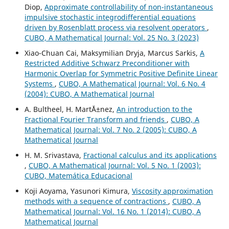
Diop,
Approximate controllability of non-instantaneous
impulsive stochastic integrodifferential equations
driven by Rosenblatt process via resolvent operators
,
CUBO, A Mathematical Journal: Vol. 25 No. 3 (2023)
Xiao-Chuan Cai, Maksymilian Dryja, Marcus Sarkis,
A
Restricted Additive Schwarz Preconditioner with
Harmonic Overlap for Symmetric Positive Definite Linear
Systems
,
CUBO, A Mathematical Journal: Vol. 6 No. 4
(2004): CUBO, A Mathematical Journal
A. Bultheel, H. Mart´Ä±nez,
An introduction to the
Fractional Fourier Transform and friends
,
CUBO, A
Mathematical Journal: Vol. 7 No. 2 (2005): CUBO, A
Mathematical Journal
H. M. Srivastava,
Fractional calculus and its applications
,
CUBO, A Mathematical Journal: Vol. 5 No. 1 (2003):
CUBO, Matemática Educacional
Koji Aoyama, Yasunori Kimura,
Viscosity approximation
methods with a sequence of contractions
,
CUBO, A
Mathematical Journal: Vol. 16 No. 1 (2014): CUBO, A
Mathematical Journal