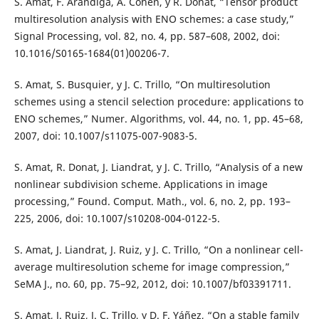
S. Amat, F. Aràndiga, A. Cohen, y R. Donat, “Tensor product
multiresolution analysis with ENO schemes: a case study,”
Signal Processing, vol. 82, no. 4, pp. 587–608, 2002, doi:
10.1016/S0165-1684(01)00206-7.
S. Amat, S. Busquier, y J. C. Trillo, “On multiresolution
schemes using a stencil selection procedure: applications to
ENO schemes,” Numer. Algorithms, vol. 44, no. 1, pp. 45–68,
2007, doi: 10.1007/s11075-007-9083-5.
S. Amat, R. Donat, J. Liandrat, y J. C. Trillo, “Analysis of a new
nonlinear subdivision scheme. Applications in image
processing,” Found. Comput. Math., vol. 6, no. 2, pp. 193–
225, 2006, doi: 10.1007/s10208-004-0122-5.
S. Amat, J. Liandrat, J. Ruiz, y J. C. Trillo, “On a nonlinear cell-
average multiresolution scheme for image compression,”
SeMA J., no. 60, pp. 75–92, 2012, doi: 10.1007/bf03391711.
S. Amat, J. Ruiz, J. C. Trillo, y D. F. Yáñez, “On a stable family