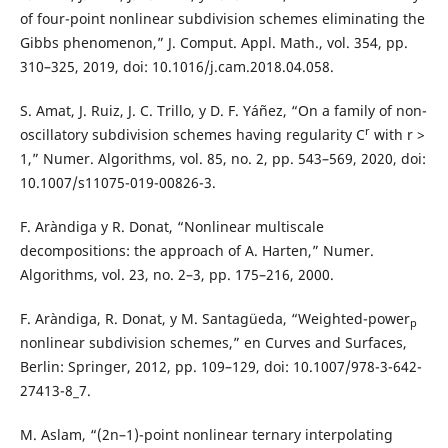
of four-point nonlinear subdivision schemes eliminating the
Gibbs phenomenon,” J. Comput. Appl. Math., vol. 354, pp.
310–325, 2019, doi: 10.1016/j.cam.2018.04.058.
S. Amat, J. Ruiz, J. C. Trillo, y D. F. Yáñez, “On a family of non-
r
oscillatory subdivision schemes having regularity C
with r >
1,” Numer. Algorithms, vol. 85, no. 2, pp. 543–569, 2020, doi:
10.1007/s11075-019-00826-3.
F. Aràndiga y R. Donat, “Nonlinear multiscale
decompositions: the approach of A. Harten,” Numer.
Algorithms, vol. 23, no. 2–3, pp. 175–216, 2000.
F. Aràndiga, R. Donat, y M. Santagüeda, “Weighted-power
p
nonlinear subdivision schemes,” en Curves and Surfaces,
Berlin: Springer, 2012, pp. 109–129, doi: 10.1007/978-3-642-
27413-8_7.
M. Aslam, “(2n–1)-point nonlinear ternary interpolating