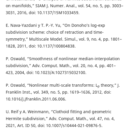
on manifolds,” SIAM J. Numer. Anal., vol. 54, no. 5, pp. 3003–
3031, 2016, doi: 10.1137/15M1033459.
E. Nava-Yazdani y T. P.-Y. Yu, “On Donoho’s log-exp
subdivision scheme: choice of retraction and time-
symmetry,” Multiscale Model. Simul., vol. 9, no. 4, pp. 1801–
1828, 2011, doi: 10.1137/100804838.
P. Oswald, “Smoothness of nonlinear median-interpolation
subdivision,” Adv. Comput. Math., vol. 20, no. 4, pp. 401–
423, 2004, doi: 10.1023/A:1027315032100.
P. Oswald, “Nonlinear multi-scale transforms: L
theory,” J.
p
Franklin Inst., vol. 349, no. 5, pp. 1619–1636, 2012, doi:
10.1016/j.jfranklin.2011.06.006.
U. Reif y A. Weinmann, “Clothoid fitting and geometric
Hermite subdivision,” Adv. Comput. Math., vol. 47, no. 4,
2021, Art. ID 50, doi: 10.1007/s10444-021-09876-5.