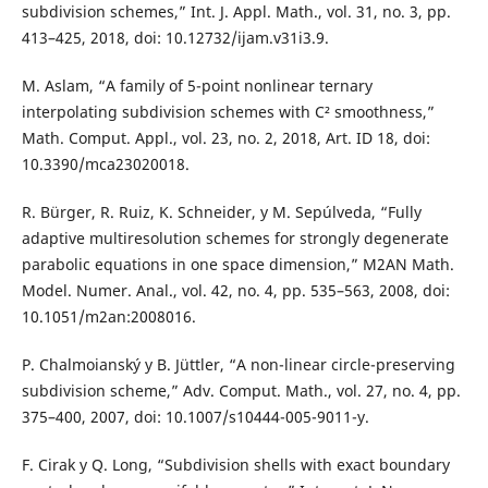
subdivision schemes,” Int. J. Appl. Math., vol. 31, no. 3, pp.
413–425, 2018, doi: 10.12732/ijam.v31i3.9.
M. Aslam, “A family of 5-point nonlinear ternary
interpolating subdivision schemes with C² smoothness,”
Math. Comput. Appl., vol. 23, no. 2, 2018, Art. ID 18, doi:
10.3390/mca23020018.
R. Bürger, R. Ruiz, K. Schneider, y M. Sepúlveda, “Fully
adaptive multiresolution schemes for strongly degenerate
parabolic equations in one space dimension,” M2AN Math.
Model. Numer. Anal., vol. 42, no. 4, pp. 535–563, 2008, doi:
10.1051/m2an:2008016.
P. Chalmoianský y B. Jüttler, “A non-linear circle-preserving
subdivision scheme,” Adv. Comput. Math., vol. 27, no. 4, pp.
375–400, 2007, doi: 10.1007/s10444-005-9011-y.
F. Cirak y Q. Long, “Subdivision shells with exact boundary