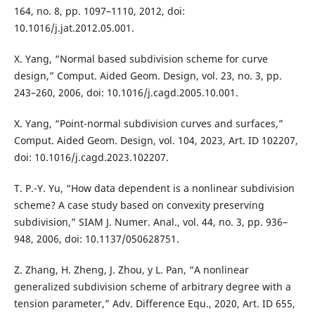
164, no. 8, pp. 1097–1110, 2012, doi:
10.1016/j.jat.2012.05.001.
X. Yang, “Normal based subdivision scheme for curve
design,” Comput. Aided Geom. Design, vol. 23, no. 3, pp.
243–260, 2006, doi: 10.1016/j.cagd.2005.10.001.
X. Yang, “Point-normal subdivision curves and surfaces,”
Comput. Aided Geom. Design, vol. 104, 2023, Art. ID 102207,
doi: 10.1016/j.cagd.2023.102207.
T. P.-Y. Yu, “How data dependent is a nonlinear subdivision
scheme? A case study based on convexity preserving
subdivision,” SIAM J. Numer. Anal., vol. 44, no. 3, pp. 936–
948, 2006, doi: 10.1137/050628751.
Z. Zhang, H. Zheng, J. Zhou, y L. Pan, “A nonlinear
generalized subdivision scheme of arbitrary degree with a
tension parameter,” Adv. Difference Equ., 2020, Art. ID 655,