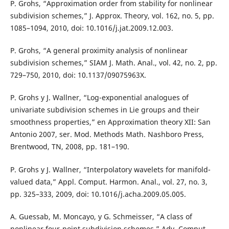
P. Grohs, “Approximation order from stability for nonlinear
subdivision schemes,” J. Approx. Theory, vol. 162, no. 5, pp.
1085–1094, 2010, doi: 10.1016/j.jat.2009.12.003.
P. Grohs, “A general proximity analysis of nonlinear
subdivision schemes,” SIAM J. Math. Anal., vol. 42, no. 2, pp.
729–750, 2010, doi: 10.1137/09075963X.
P. Grohs y J. Wallner, “Log-exponential analogues of
univariate subdivision schemes in Lie groups and their
smoothness properties,” en Approximation theory XII: San
Antonio 2007, ser. Mod. Methods Math. Nashboro Press,
Brentwood, TN, 2008, pp. 181–190.
P. Grohs y J. Wallner, “Interpolatory wavelets for manifold-
valued data,” Appl. Comput. Harmon. Anal., vol. 27, no. 3,
pp. 325–333, 2009, doi: 10.1016/j.acha.2009.05.005.
A. Guessab, M. Moncayo, y G. Schmeisser, “A class of
nonlinear four-point subdivision schemes,” Adv. Comput.