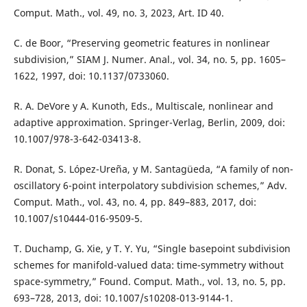
Comput. Math., vol. 49, no. 3, 2023, Art. ID 40.
C. de Boor, “Preserving geometric features in nonlinear
subdivision,” SIAM J. Numer. Anal., vol. 34, no. 5, pp. 1605–
1622, 1997, doi: 10.1137/0733060.
R. A. DeVore y A. Kunoth, Eds., Multiscale, nonlinear and
adaptive approximation. Springer-Verlag, Berlin, 2009, doi:
10.1007/978-3-642-03413-8.
R. Donat, S. López-Ureña, y M. Santagüeda, “A family of non-
oscillatory 6-point interpolatory subdivision schemes,” Adv.
Comput. Math., vol. 43, no. 4, pp. 849–883, 2017, doi:
10.1007/s10444-016-9509-5.
T. Duchamp, G. Xie, y T. Y. Yu, “Single basepoint subdivision
schemes for manifold-valued data: time-symmetry without
space-symmetry,” Found. Comput. Math., vol. 13, no. 5, pp.
693–728, 2013, doi: 10.1007/s10208-013-9144-1.