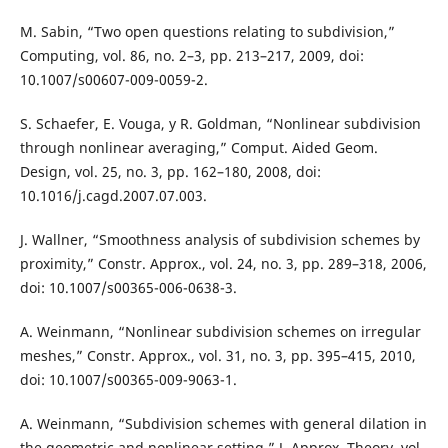
M. Sabin, “Two open questions relating to subdivision,”
Computing, vol. 86, no. 2–3, pp. 213–217, 2009, doi:
10.1007/s00607-009-0059-2.
S. Schaefer, E. Vouga, y R. Goldman, “Nonlinear subdivision
through nonlinear averaging,” Comput. Aided Geom.
Design, vol. 25, no. 3, pp. 162–180, 2008, doi:
10.1016/j.cagd.2007.07.003.
J. Wallner, “Smoothness analysis of subdivision schemes by
proximity,” Constr. Approx., vol. 24, no. 3, pp. 289–318, 2006,
doi: 10.1007/s00365-006-0638-3.
A. Weinmann, “Nonlinear subdivision schemes on irregular
meshes,” Constr. Approx., vol. 31, no. 3, pp. 395–415, 2010,
doi: 10.1007/s00365-009-9063-1.
A. Weinmann, “Subdivision schemes with general dilation in
the geometric and nonlinear setting,” J. Approx. Theory, vol.