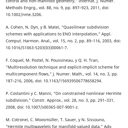
control and non-manifold geometry,” Internat. J. Numer.
Methods Engrg., vol. 88, no. 9, pp. 897–923, 2011, doi:
10.1002/nme.3206.
A. Cohen, N. Dyn, y B. Matei, “Quasilinear subdivision
schemes with applications to ENO interpolation,” Appl.
Comput. Harmon. Anal., vol. 15, no. 2, pp. 89–116, 2003, doi:
10.1016/S1063-5203(03)00061-7.
F. Coquel, M. Postel, N. Poussineau, y Q. H. Tran,
“Multiresolution technique and explicit-implicit scheme for
multicomponent flows,” J. Numer. Math., vol. 14, no. 3, pp.
187–216, 2006, doi: 10.1163/156939506778658294.
P. Costantini y C. Manni, “On constrained nonlinear Hermite
subdivision,” Constr. Approx., vol. 28, no. 3, pp. 291–331,
2008, doi: 10.1007/s00365-007-9001-z.
M. Cotronei, C. Moosmüller, T. Sauer, y N. Sissouno,
“Hermite multiwavelets for manifold-valued data,” Adv.