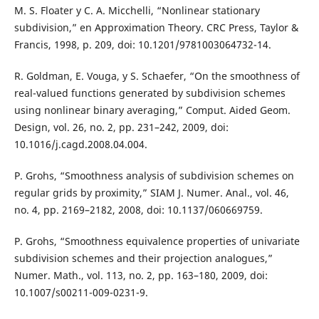
M. S. Floater y C. A. Micchelli, “Nonlinear stationary
subdivision,” en Approximation Theory. CRC Press, Taylor &
Francis, 1998, p. 209, doi: 10.1201/9781003064732-14.
R. Goldman, E. Vouga, y S. Schaefer, “On the smoothness of
real-valued functions generated by subdivision schemes
using nonlinear binary averaging,” Comput. Aided Geom.
Design, vol. 26, no. 2, pp. 231–242, 2009, doi:
10.1016/j.cagd.2008.04.004.
P. Grohs, “Smoothness analysis of subdivision schemes on
regular grids by proximity,” SIAM J. Numer. Anal., vol. 46,
no. 4, pp. 2169–2182, 2008, doi: 10.1137/060669759.
P. Grohs, “Smoothness equivalence properties of univariate
subdivision schemes and their projection analogues,”
Numer. Math., vol. 113, no. 2, pp. 163–180, 2009, doi:
10.1007/s00211-009-0231-9.