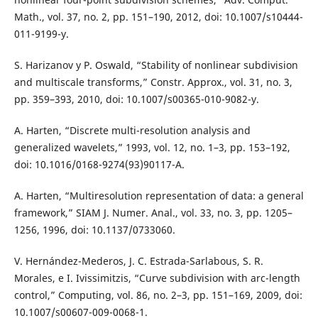
Math., vol. 37, no. 2, pp. 151–190, 2012, doi: 10.1007/s10444-
011-9199-y.
S. Harizanov y P. Oswald, “Stability of nonlinear subdivision
and multiscale transforms,” Constr. Approx., vol. 31, no. 3,
pp. 359–393, 2010, doi: 10.1007/s00365-010-9082-y.
A. Harten, “Discrete multi-resolution analysis and
generalized wavelets,” 1993, vol. 12, no. 1–3, pp. 153–192,
doi: 10.1016/0168-9274(93)90117-A.
A. Harten, “Multiresolution representation of data: a general
framework,” SIAM J. Numer. Anal., vol. 33, no. 3, pp. 1205–
1256, 1996, doi: 10.1137/0733060.
V. Hernández-Mederos, J. C. Estrada-Sarlabous, S. R.
Morales, e I. Ivissimitzis, “Curve subdivision with arc-length
control,” Computing, vol. 86, no. 2–3, pp. 151–169, 2009, doi:
10.1007/s00607-009-0068-1.