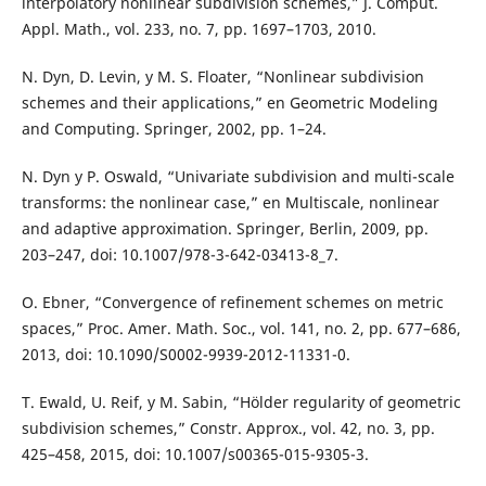
interpolatory nonlinear subdivision schemes,” J. Comput.
Appl. Math., vol. 233, no. 7, pp. 1697–1703, 2010.
N. Dyn, D. Levin, y M. S. Floater, “Nonlinear subdivision
schemes and their applications,” en Geometric Modeling
and Computing. Springer, 2002, pp. 1–24.
N. Dyn y P. Oswald, “Univariate subdivision and multi-scale
transforms: the nonlinear case,” en Multiscale, nonlinear
and adaptive approximation. Springer, Berlin, 2009, pp.
203–247, doi: 10.1007/978-3-642-03413-8_7.
O. Ebner, “Convergence of refinement schemes on metric
spaces,” Proc. Amer. Math. Soc., vol. 141, no. 2, pp. 677–686,
2013, doi: 10.1090/S0002-9939-2012-11331-0.
T. Ewald, U. Reif, y M. Sabin, “Hölder regularity of geometric
subdivision schemes,” Constr. Approx., vol. 42, no. 3, pp.
425–458, 2015, doi: 10.1007/s00365-015-9305-3.