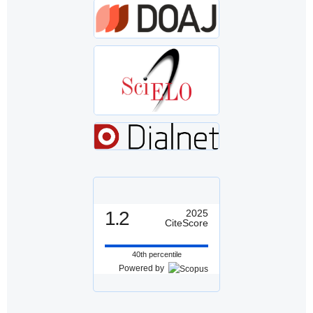
1.2
2025
CiteScore
40th percentile
Powered by