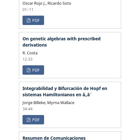
Oscar Rojo J., Ricardo Soto
01–11
PDF
On genetic algebras with prescribed
derivations
R. Costa
12-33
PDF
Integrabilidad y Bifurcación de Hopf en
sistemas Hamiltonianos en â„â´
Jorge Billeke, Myrna Wallace
34-44
PDF
Resumen de Comunicaciones